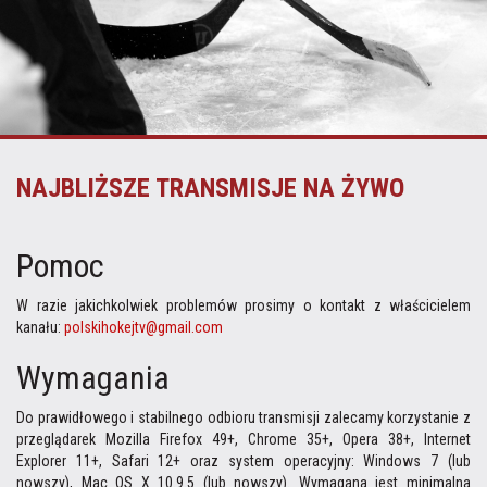
NAJBLIŻSZE
TRANSMISJE NA ŻYWO
Pomoc
W razie jakichkolwiek problemów prosimy o kontakt z właścicielem
kanału:
polskihokejtv@gmail.com
Wymagania
Do prawidłowego i stabilnego odbioru transmisji zalecamy korzystanie z
przeglądarek Mozilla Firefox 49+, Chrome 35+, Opera 38+, Internet
Explorer 11+, Safari 12+ oraz system operacyjny: Windows 7 (lub
nowszy), Mac OS X 10.9.5 (lub nowszy). Wymagana jest minimalna