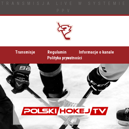
TRANSMISJA LIVE W SYSTEMIE
PPV
Transmisje
Regulamin
Informacje o kanale
Polityka prywatności